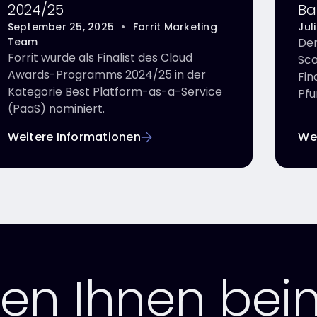
2024/25
Ba
September 25, 2025
•
Forrit Marketing
fü
Jul
Team
Der
Forrit wurde als Finalist des Cloud
Sco
Awards-Programms 2024/25 in der
Fin
Kategorie Best Platform-as-a-Service
Pfu
(PaaS) nominiert.
Weitere Informationen
We
fen Ihnen bei