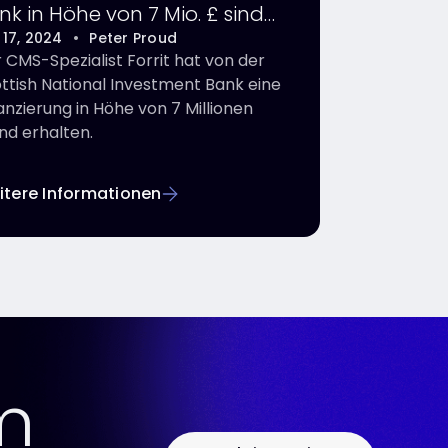
nk in Höhe von 7 Mio. £ sind
r Forrit keine Grenzen gesetzt
i 17, 2024
•
Peter Proud
 CMS-Spezialist Forrit hat von der
ttish National Investment Bank eine
anzierung in Höhe von 7 Millionen
nd erhalten.
itere Informationen
m