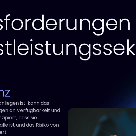
sforderungen
tleistungssek
nz
nliegen ist, kann das
ngen an Verfügbarkeit und
ipiert, dass sie
le ist und das Risiko von
ert.