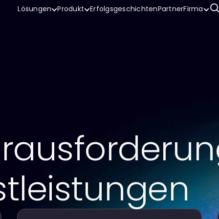
Lösungen
Produkt
Erfolgsgeschichten
Partner
Firma
erausforderun
stleistungen