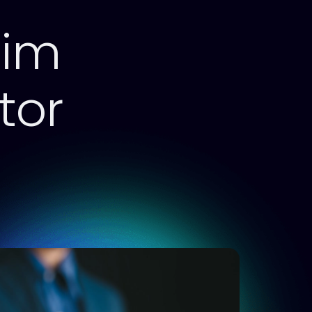
 im
tor