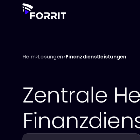
Heim
Lösungen
Finanzdienstleistungen
>
>
Zentrale H
Finanzdien