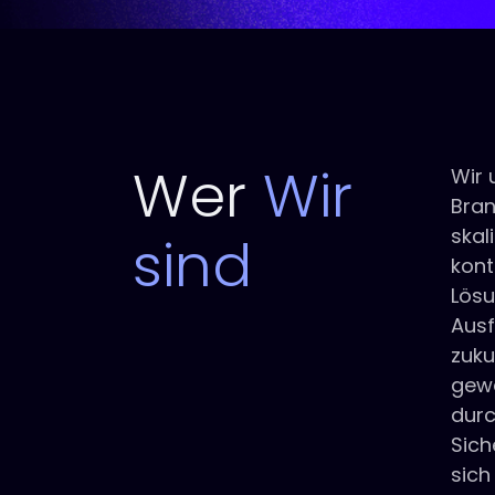
Wer
Wir
Wir 
Bran
skal
sind
kont
Lösu
Ausf
zuku
gewä
dur
Sich
sich