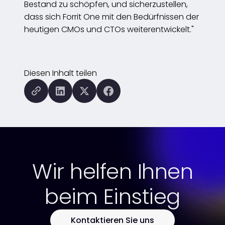
Bestand zu schöpfen, und sicherzustellen,
dass sich Forrit One mit den Bedürfnissen der
heutigen CMOs und CTOs weiterentwickelt."
Diesen Inhalt teilen
Kopieren Sie diese Seite in die Zwischenablage
Diese Seite auf LinkedIn teilen
Diese Seite mit X teilen (eh
Diese Seite auf Facebo
Wir helfen Ihnen
beim Einstieg
Kontaktieren Sie uns