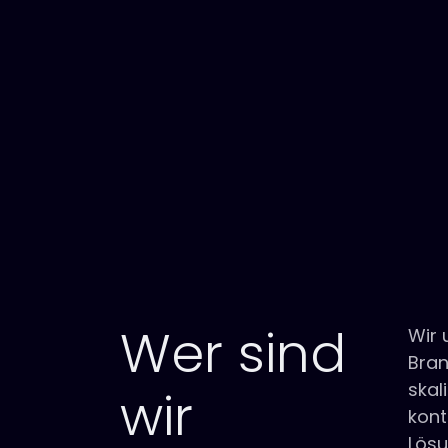
Wer sind
Wir 
Bran
skal
wir
kont
Lösu