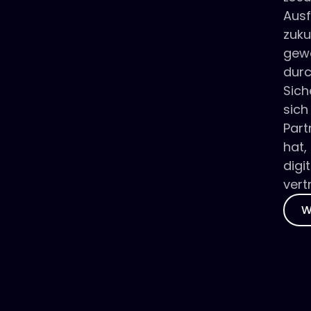
Ausf
zuku
gewä
dur
Sich
sich
Part
hat,
digi
vert
W