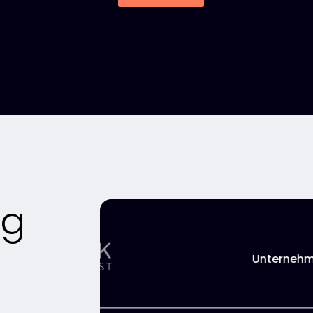
ng
eden
y lesen