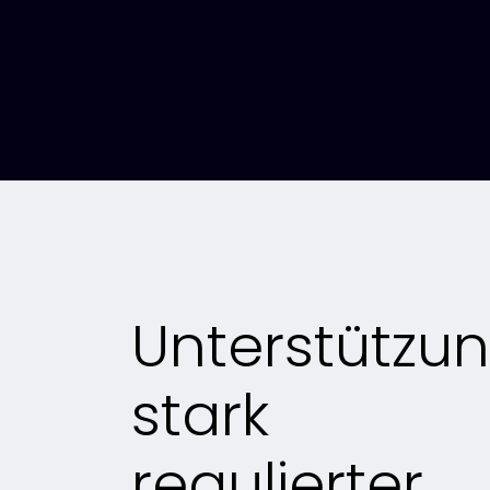
Unterstützu
Verwenden Sie die Tab-Taste, um durch j
stark
Unternehmensstor
regulierter