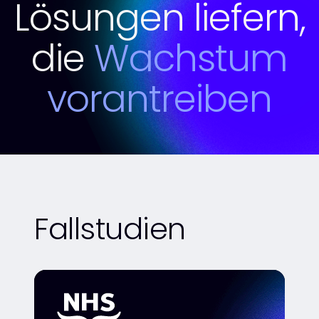
Lösungen liefern,
die
Wachstum
vorantreiben
Fallstudien