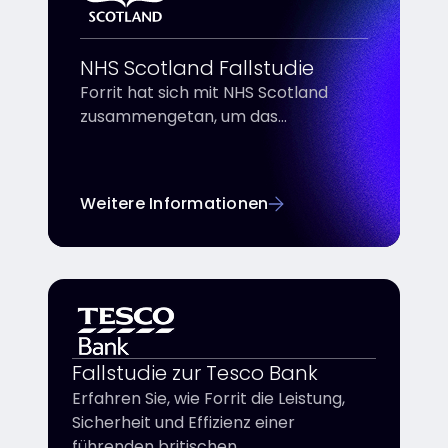
NHS Scotland Fallstudie
Forrit hat sich mit NHS Scotland
zusammengetan, um das
Management digitaler
Gesundheitsdienste für Patienten in
139 Hausarztpraxen zu konsolidieren
Weitere Informationen
und zu transformieren. Zu den
Ergebnissen des NHS gehören eine
verbesserte Sicherheitslage sowie
eine verbesserte Personal- und
Kosteneffizienz, während die
Patienten von einer höheren
Servicequalität durch ihren Hausarzt
Fallstudie zur Tesco Bank
vor Ort profitieren.
Erfahren Sie, wie Forrit die Leistung,
Sicherheit und Effizienz einer
führenden britischen