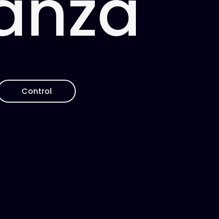
anza
Control